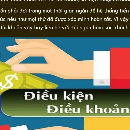
cần phải đợi trong một thời gian ngắn để hệ thống tiến
 tức nếu như mọi thứ đã được xác minh hoàn tất. Vì vậ
 tài khoản vậy hãy liên hệ với đội ngũ chăm sóc khách