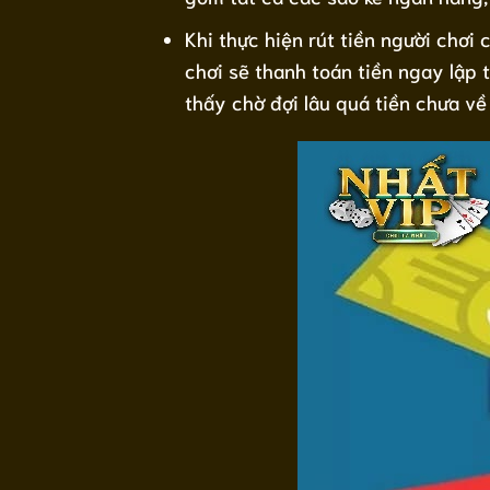
Khi thực hiện rút tiền người chơi 
chơi sẽ thanh toán tiền ngay lập
thấy chờ đợi lâu quá tiền chưa về