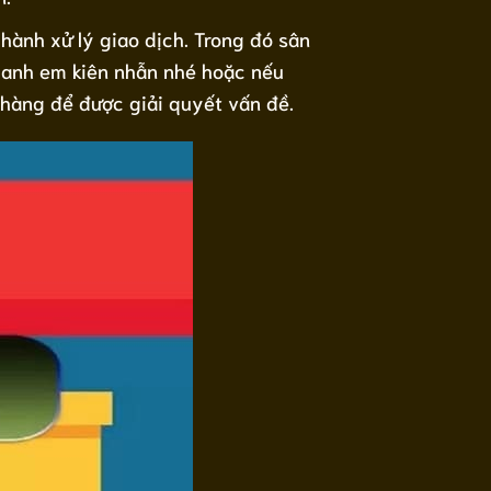
 hành xử lý giao dịch. Trong đó sân
y anh em kiên nhẫn nhé hoặc nếu
 hàng để được giải quyết vấn đề.