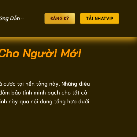
ớng Dẫn
ĐĂNG KÝ
TẢI NHATVIP
 Cho Người Mới
á cược tại nền tảng này. Những điều
đảm bảo tính minh bạch cho tất cả
ịnh này qua nội dung tổng hợp dưới