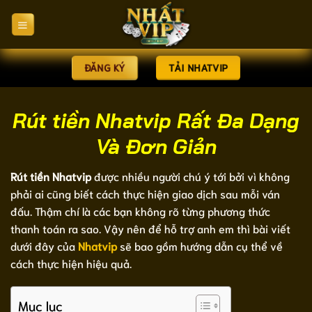
Bỏ
qua
nội
dung
ĐĂNG KÝ
TẢI NHATVIP
Rút tiền Nhatvip Rất Đa Dạng
Và Đơn Giản
Rút tiền Nhatvip
được nhiều người chú ý tới bởi vì không
phải ai cũng biết cách thực hiện giao dịch sau mỗi ván
đấu. Thậm chí là các bạn không rõ từng phương thức
thanh toán ra sao. Vậy nên để hỗ trợ anh em thì bài viết
dưới đây của
Nhatvip
sẽ bao gồm hướng dẫn cụ thể về
cách thực hiện hiệu quả.
Mục lục