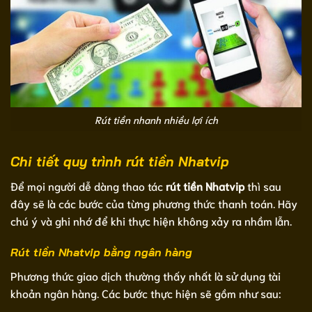
Rút tiền nhanh nhiều lợi ích
Chi tiết quy trình rút tiền Nhatvip
Để mọi người dễ dàng thao tác
rút tiền Nhatvip
thì sau
đây sẽ là các bước của từng phương thức thanh toán. Hãy
chú ý và ghi nhớ để khi thực hiện không xảy ra nhầm lẫn.
Rút tiền Nhatvip bằng ngân hàng
Phương thức giao dịch thường thấy nhất là sử dụng tài
khoản ngân hàng. Các bước thực hiện sẽ gồm như sau: