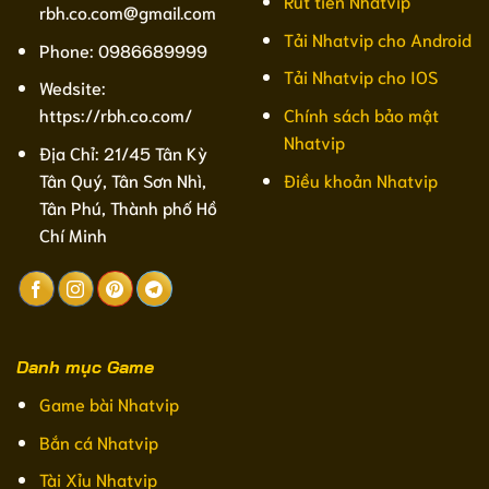
Rút tiền Nhatvip
rbh.co.com@gmail.com
Tải Nhatvip cho Android
Phone: 0986689999
Tải Nhatvip cho IOS
Wedsite:
Chính sách bảo mật
https://rbh.co.com/
Nhatvip
Địa Chỉ: 21/45 Tân Kỳ
Điều khoản Nhatvip
Tân Quý, Tân Sơn Nhì,
Tân Phú, Thành phố Hồ
Chí Minh
Danh mục Game
Game bài Nhatvip
Bắn cá Nhatvip
Tài Xỉu Nhatvip