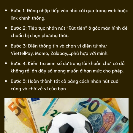
Bước 1: Đăng nhập tiếp vào nhà cái qua trang web hoặc
link chính thống.
Bước 2: Tiếp tục nhấn nút “Rút tiền” ở góc màn hình để
chuẩn bị chọn phương thức.
Bước 3: Điền thông tin và chọn ví điện tử như
ViettelPay, Momo, Zalopay,…phù hợp với mình.
Bước 4: Kiểm tra xem số dư trong tài khoản chơi có đủ
không rồi ấn dãy số mong muốn ở hạn mức cho phép.
Bước 5: Hoàn thành tất cả bằng cách nhấn nút cuối
cùng và chờ về ví của bạn.