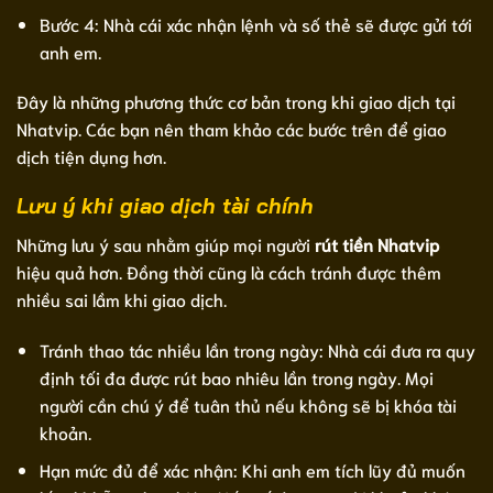
Bước 4: Nhà cái xác nhận lệnh và số thẻ sẽ được gửi tới
anh em.
Đây là những phương thức cơ bản trong khi giao dịch tại
Nhatvip. Các bạn nên tham khảo các bước trên để giao
dịch tiện dụng hơn.
Lưu ý khi giao dịch tài chính
Những lưu ý sau nhằm giúp mọi người
rút tiền Nhatvip
hiệu quả hơn. Đồng thời cũng là cách tránh được thêm
nhiều sai lầm khi giao dịch.
Tránh thao tác nhiều lần trong ngày: Nhà cái đưa ra quy
định tối đa được rút bao nhiêu lần trong ngày. Mọi
người cần chú ý để tuân thủ nếu không sẽ bị khóa tài
khoản.
Hạn mức đủ để xác nhận: Khi anh em tích lũy đủ muốn