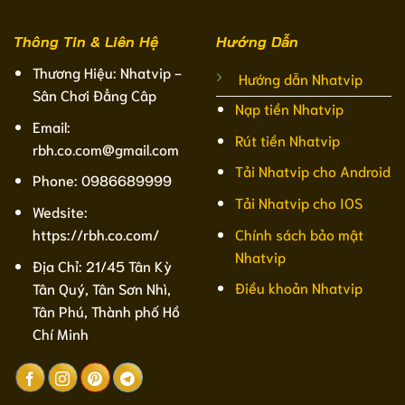
Thông Tin & Liên Hệ
Hướng Dẫn
Thương Hiệu: Nhatvip -
Hướng dẫn Nhatvip
Sân Chơi Đẳng Câp
Nạp tiền Nhatvip
Email:
Rút tiền Nhatvip
rbh.co.com@gmail.com
Tải Nhatvip cho Android
Phone: 0986689999
Tải Nhatvip cho IOS
Wedsite:
Chính sách bảo mật
https://rbh.co.com/
Nhatvip
Địa Chỉ: 21/45 Tân Kỳ
Điều khoản Nhatvip
Tân Quý, Tân Sơn Nhì,
Tân Phú, Thành phố Hồ
Chí Minh