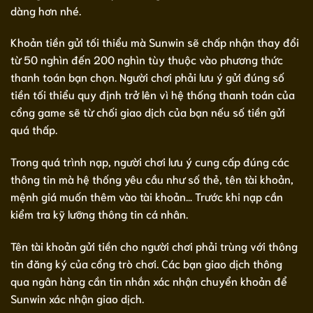
dàng hơn nhé.
Khoản tiền gửi tối thiểu mà Sunwin sẽ chấp nhận thay đổi
từ 50 nghìn đến 200 nghìn tùy thuộc vào phương thức
thanh toán bạn chọn. Người chơi phải lưu ý gửi đúng số
tiền tối thiểu quy định trở lên vì hệ thống thanh toán của
cổng game sẽ từ chối giao dịch của bạn nếu số tiền gửi
quá thấp.
Trong quá trình nạp, người chơi lưu ý cung cấp đúng các
thông tin mà hệ thống yêu cầu như số thẻ, tên tài khoản,
mệnh giá muốn thêm vào tài khoản… Trước khi nạp cần
kiểm tra kỹ lưỡng thông tin cá nhân.
Tên tài khoản gửi tiền cho người chơi phải trùng với thông
tin đăng ký của cổng trò chơi. Các bạn giao dịch thông
qua ngân hàng cần tin nhắn xác nhận chuyển khoản để
Sunwin xác nhận giao dịch.