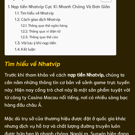
Nạp tiền Nhatvip Cực Kì Nhanh Chóng Và Đơn Giản
Tìm hiểu về Nhatvip
Cách giao dịch Nhatvip
Thông qua thẻ ngân hàng
Thông qua ví điện tử
Thông qua thẻ cào
Vài lưu ý khi nạp tiền
Kết luận
Tìm hiểu về Nhatvip
Trước khi tham khảo về cách
nạp tiền Nhatvip,
chúng ta
cần nắm những thông tin cơ bản về sảnh game trực tuyến
này. Hiện nay cổng trò chơi này là một sản phẩm tuyệt vời
từ công ty Casino Macau nổi tiếng, nơi có nhiều sòng bạc
hàng đầu châu Á.
Mặc dù trụ sở của thương hiệu được đặt ở quốc gia khác
nhưng dịch vụ hỗ trợ và chất lượng đường truyền luôn
được hứa hẹn là nhanh chóng. Ngoài ra, Sunwin hiện đang