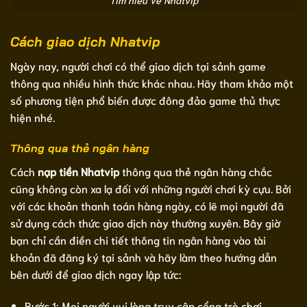
Tìm hiểu về Nhatvip
Cách giao dịch Nhatvip
Ngày nay, người chơi có thể giao dịch tại sảnh game
thông qua nhiều hình thức khác nhau. Hãy tham khảo một
số phương tiện phổ biến được đông đảo game thủ thực
hiện nhé.
Thông qua thẻ ngân hàng
Cách
nạp tiền Nhatvip
thông qua thẻ ngân hàng chắc
cũng không còn xa lạ đối với những người chơi kỳ cựu. Bởi
với các khoản thanh toán hàng ngày, có lẽ mọi người đã
sử dụng cách thức giao dịch này thường xuyên. Bây giờ
bạn chỉ cần điền chi tiết thông tin ngân hàng vào tài
khoản đã đăng ký tại sảnh và hãy làm theo hướng dẫn
bên dưới để giao dịch ngay lập tức:
Bước 1: Mọi người vui lòng truy cập cổng trò chơi