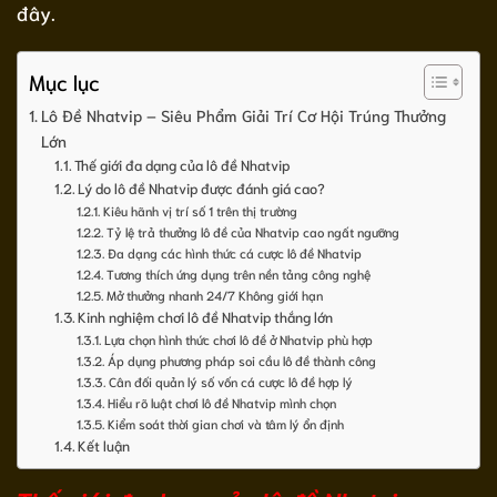
đây.
Mục lục
Lô Đề Nhatvip – Siêu Phẩm Giải Trí Cơ Hội Trúng Thưởng
Lớn
Thế giới đa dạng của lô đề Nhatvip
Lý do lô đề Nhatvip được đánh giá cao?
Kiêu hãnh vị trí số 1 trên thị trường
Tỷ lệ trả thưởng lô đề của Nhatvip cao ngất ngưỡng
Đa dạng các hình thức cá cược lô đề Nhatvip
Tương thích ứng dụng trên nền tảng công nghệ
Mở thưởng nhanh 24/7 Không giới hạn
Kinh nghiệm chơi lô đề Nhatvip thắng lớn
Lựa chọn hình thức chơi lô đề ở Nhatvip phù hợp
Áp dụng phương pháp soi cầu lô đề thành công
Cân đối quản lý số vốn cá cược lô đề hợp lý
Hiểu rõ luật chơi lô đề Nhatvip mình chọn
Kiểm soát thời gian chơi và tâm lý ổn định
Kết luận