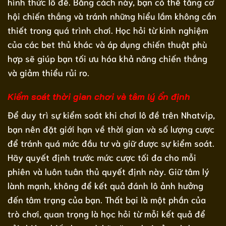
hình thức lô đề. Bằng cách này, bạn có thể tăng cơ
hội chiến thắng và tránh những hiểu lầm không cần
thiết trong quá trình chơi. Học hỏi từ kinh nghiệm
của các bet thủ khác và áp dụng chiến thuật phù
hợp sẽ giúp bạn tối ưu hóa khả năng chiến thắng
và giảm thiểu rủi ro.
Kiểm soát thời gian chơi và tâm lý ổn định
Để duy trì sự kiểm soát khi chơi lô đề trên Nhatvip,
bạn nên đặt giới hạn về thời gian và số lượng cược
để tránh quá mức đầu tư và giữ được sự kiểm soát.
Hãy quyết định trước mức cược tối đa cho mỗi
phiên và luôn tuân thủ quyết định này. Giữ tâm lý
lành mạnh, không để kết quả đánh lô ảnh hưởng
đến tâm trạng của bạn. Thất bại là một phần của
trò chơi, quan trọng là học hỏi từ mỗi kết quả để