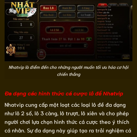
Nhatvip là điểm đến cho những người muốn tối ưu hóa cơ hội
chiến thắng
Đa dạng các hình thức cá cược lô đề Nhatvip
Nhatvip cung cấp một loạt các loại lô đề đa dạng
như lô 2 số, lô 3 càng, lô trượt, lô xiên và cho phép
người chơi lựa chọn hình thức cá cược theo ý thích
cá nhân. Sự đa dạng này giúp tạo ra trải nghiệm cá